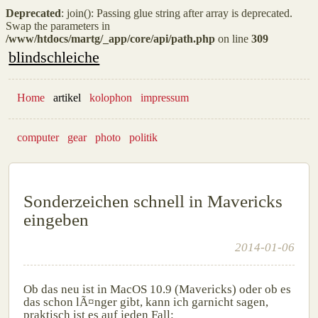
Deprecated
: join(): Passing glue string after array is deprecated.
Swap the parameters in
/www/htdocs/martg/_app/core/api/path.php
on line
309
blindschleiche
Home
artikel
kolophon
impressum
computer
gear
photo
politik
Sonderzeichen schnell in Mavericks
eingeben
2014-01-06
Ob das neu ist in MacOS 10.9 (Mavericks) oder ob es
das schon lÃ¤nger gibt, kann ich garnicht sagen,
praktisch ist es auf jeden Fall: